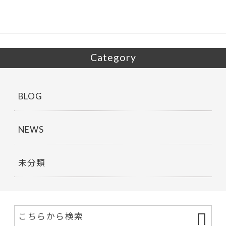
o
o
k
Category
BLOG
NEWS
未分類