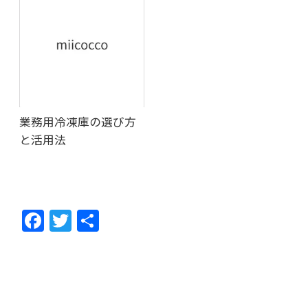
業務用冷凍庫の選び方
と活用法
F
T
共
ac
w
有
e
itt
b
er