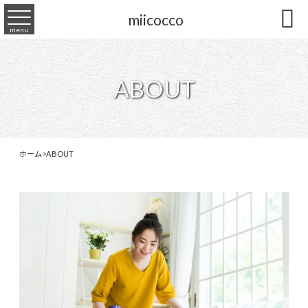

miicocco
menu
ABOUT
ホーム
>
ABOUT